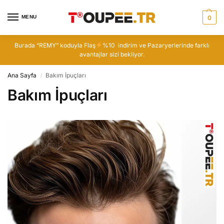
MENU
0
Burada “REMY” koduyla Flaş
%10 indirim ve Pazaryerlerinde farklı
avantajlar sizi bekliyor.
Ana Sayfa
Bakım İpuçları
/
Bakım İpuçları