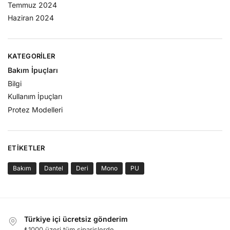
Temmuz 2024
Haziran 2024
KATEGORILER
Bakım İpuçları
Bilgi
Kullanım İpuçları
Protez Modelleri
ETIKETLER
Bakım
Dantel
Deri
Mono
PU
Türkiye içi ücretsiz gönderim
₺1000 üzeri tüm siparişlerde