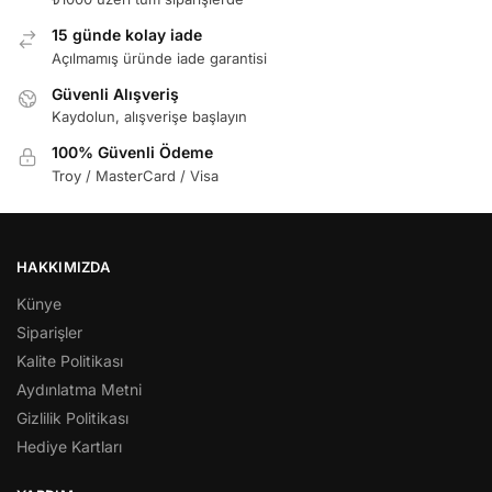
15 günde kolay iade
Açılmamış üründe iade garantisi
Güvenli Alışveriş
Kaydolun, alışverişe başlayın
100% Güvenli Ödeme
Troy / MasterCard / Visa
HAKKIMIZDA
Künye
Siparişler
Kalite Politikası
Aydınlatma Metni
Gizlilik Politikası
Hediye Kartları