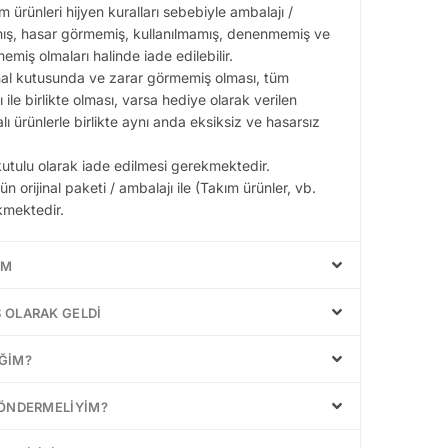
 ürünleri hijyen kuralları sebebiyle ambalajı /
ış, hasar görmemiş, kullanılmamış, denenmemiş ve
emiş olmaları halinde iade edilebilir.
jinal kutusunda ve zarar görmemiş olması, tüm
ile birlikte olması, varsa hediye olarak verilen
ürünlerle birlikte aynı anda eksiksiz ve hasarsız
 kutulu olarak iade edilmesi gerekmektedir.
n orijinal paketi / ambalajı ile (Takım ürünler, vb.
kmektedir.
IM
 OLARAK GELDI
ĞIM?
GÖNDERMELIYIM?