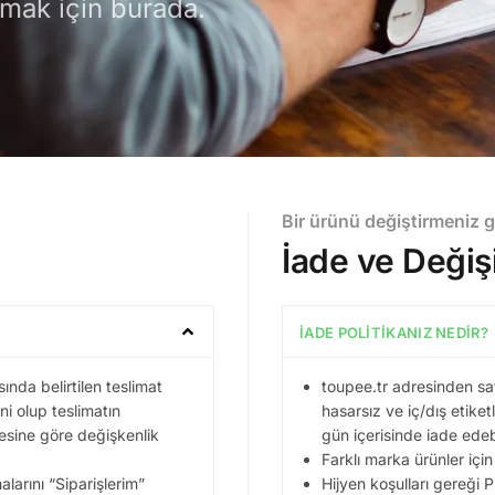
mak için burada.
Bir ürünü değiştirmeniz g
İade ve Değiş
İADE POLITIKANIZ NEDIR?
ında belirtilen teslimat
toupee.tr adresinden sa
ini olup teslimatın
hasarsız ve iç/dış etike
resine göre değişkenlik
gün içerisinde iade edebi
Farklı marka ürünler içi
larını “Siparişlerim”
Hijyen koşulları gereği 