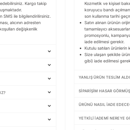
debilirsiniz. Kargo takip
Kozmetik ve kişisel bakım
luşmaktadır.
koruyucu bandı açılmam
SMS ile bilgilendirilirsiniz.
son kullanma tarihi geçm
ası, alıcının adresten
Satın alınan ürünün ori
koşulları değişkenlik
tamamlayıcı aksesuarları 
promosyonlu, kampanyalı 
iade edilmesi gerekir.
Kutulu satılan ürünlerin
Size ulaşan şekilde ürünü
gibi) iade edilmesi gere
YANLIŞ ÜRÜN TESLIM ALD
SIPARIŞIM HASAR GÖRMÜŞ
IZ?
ÜRÜNÜ NASIL IADE EDECE
YETKILI IADEMI NEREYE 