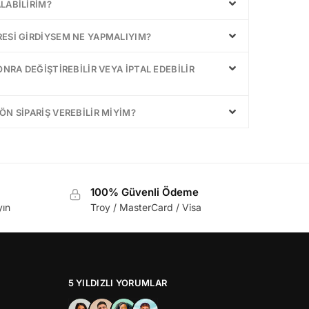
LABILIRIM?
RESI GIRDIYSEM NE YAPMALIYIM?
ONRA DEĞIŞTIREBILIR VEYA IPTAL EDEBILIR
ÖN SIPARIŞ VEREBILIR MIYIM?
100% Güvenli Ödeme
yın
Troy / MasterCard / Visa
5 YILDIZLI YORUMLAR