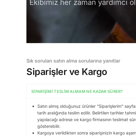
Ekibimiz her zaman yardımcı ol
Sık sorulan satın alma sorularına yanıtlar
Siparişler ve Kargo
SIPARIŞIMI TESLIM ALMAM NE KADAR SÜRER?
Satın almış olduğunuz ürünler “Siparişlerim” sayfas
tarih aralığında teslim edilir. Belirtilen tarihler tahm
yapılacağı adrese ve kargo firmasının teslimat sü
gösterebilir.
Kargoya verildikten sonra siparişinizin kargo aşama