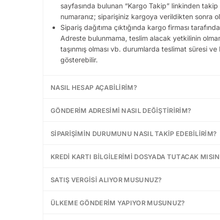
sayfasında bulunan “Kargo Takip” linkinden takip e
numaranız; siparişiniz kargoya verildikten sonra o
Sipariş dağıtıma çıktığında kargo firması tarafından 
Adreste bulunmama, teslim alacak yetkilinin olmam
taşınmış olması vb. durumlarda teslimat süresi ve 
gösterebilir.
NASIL HESAP AÇABILIRIM?
GÖNDERIM ADRESIMI NASIL DEĞIŞTIRIRIM?
SIPARIŞIMIN DURUMUNU NASIL TAKIP EDEBILIRIM?
KREDI KARTI BILGILERIMI DOSYADA TUTACAK MISIN
SATIŞ VERGISI ALIYOR MUSUNUZ?
ÜLKEME GÖNDERIM YAPIYOR MUSUNUZ?