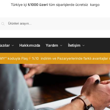
Türkiye içi
₺1000 üzeri
tüm siparişlerde ücretsiz kargo
Ara
azılar
Hakkımızda
Yardım
İletişim
MY” koduyla Flaş
%10 indirim ve Pazaryerlerinde farklı avantajlar s