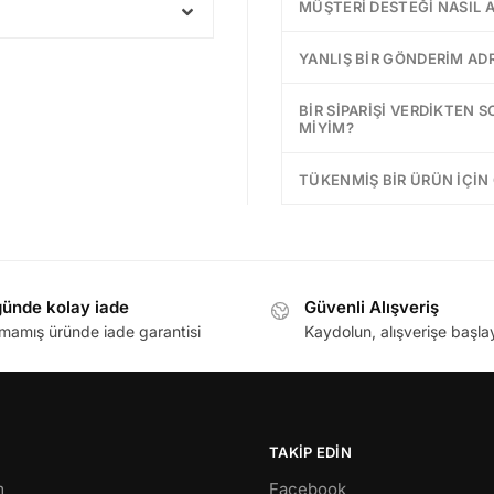
MÜŞTERI DESTEĞI NASIL A
YANLIŞ BIR GÖNDERIM AD
BIR SIPARIŞI VERDIKTEN S
MIYIM?
TÜKENMIŞ BIR ÜRÜN IÇIN 
günde kolay iade
Güvenli Alışveriş
lmamış üründe iade garantisi
Kaydolun, alışverişe başla
TAKIP EDIN
m
Facebook