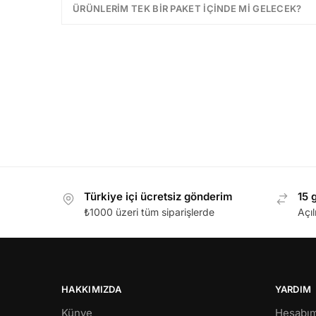
ÜRÜNLERIM TEK BIR PAKET IÇINDE MI GELECEK?
Türkiye içi ücretsiz gönderim
15 
₺1000 üzeri tüm siparişlerde
Açı
HAKKIMIZDA
YARDIM
Künye
Hesabı