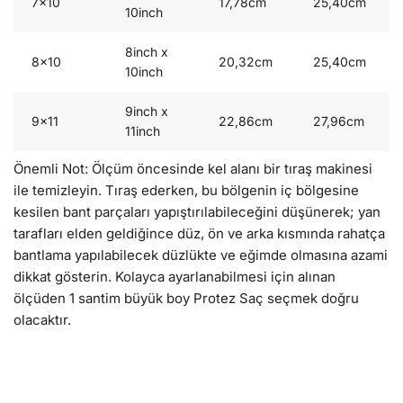
7×10
17,78cm
25,40cm
10inch
8inch x
8×10
20,32cm
25,40cm
10inch
9inch x
9×11
22,86cm
27,96cm
11inch
Önemli Not: Ölçüm öncesinde kel alanı bir tıraş makinesi
ile temizleyin. Tıraş ederken, bu bölgenin iç bölgesine
kesilen bant parçaları yapıştırılabileceğini düşünerek; yan
tarafları elden geldiğince düz, ön ve arka kısmında rahatça
bantlama yapılabilecek düzlükte ve eğimde olmasına azami
dikkat gösterin. Kolayca ayarlanabilmesi için alınan
ölçüden 1 santim büyük boy Protez Saç seçmek doğru
olacaktır.