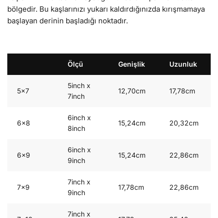
bölgedir. Bu kaşlarınızı yukarı kaldırdığınızda kırışmamaya
başlayan derinin başladığı noktadır.
Ölçü
Genişlik
Uzunluk
5inch x
5×7
12,70cm
17,78cm
7inch
6inch x
6×8
15,24cm
20,32cm
8inch
6inch x
6×9
15,24cm
22,86cm
9inch
7inch x
7×9
17,78cm
22,86cm
9inch
7inch x