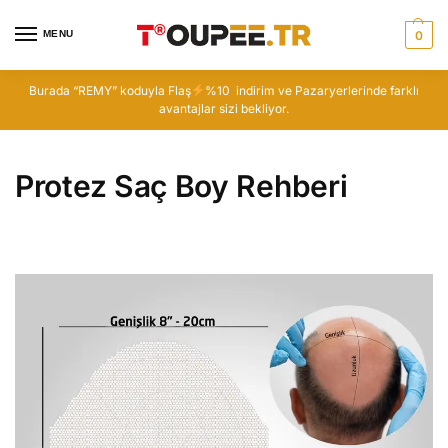
MENU
0
Burada “REMY” koduyla Flaş
%10 indirim ve Pazaryerlerinde farklı
avantajlar sizi bekliyor.
Protez Saç Boy Rehberi